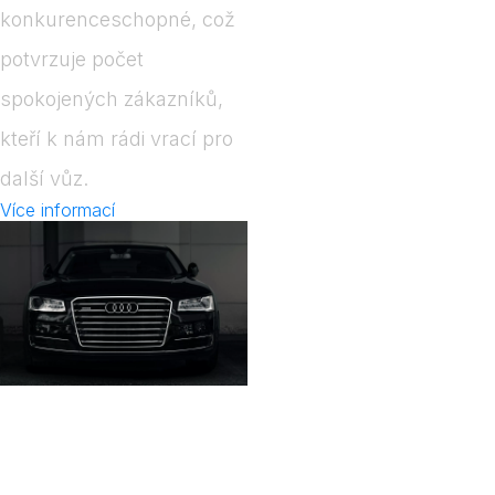
konkurenceschopné, což
potvrzuje počet
spokojených zákazníků,
kteří k nám rádi vrací pro
další vůz.
Více informací
Zajistíme
financován
Vašeho
nového
vozu