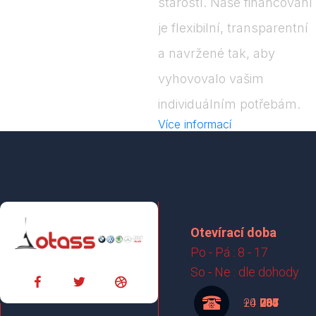
starostí. Naše financování
je flexibilní, transparentní
a navržené tak, aby
vyhovovalo vašim
individuálním potřebám.
Více informací
Otevírací doba
Po - Pá : 8 - 17
So - Ne : dle dohody
+420
737 265 004