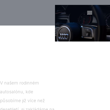
Zajišťujeme
veškerý
servis
spojený s
prodejem
vozidel
V našem rodinném
autosalónu, kde
působíme již více než
desetiletí, si zakládáme na